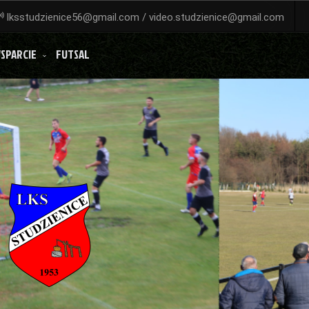
lksstudzienice56@gmail.com / video.studzienice@gmail.com
SPARCIE
FUTSAL