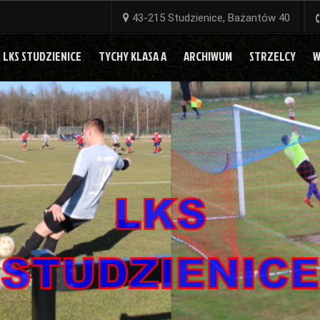
43-215 Studzienice, Bażantów 40
LKS STUDZIENICE
TYCHY KLASA A
ARCHIWUM
STRZELCY
W