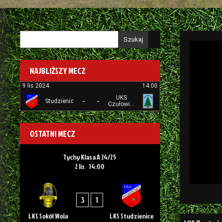
Szukaj
NAJBLIŻSZY MECZ
9 lis 2024
14:00
UKS
-
-
Studzienice
Czułowianka
Tychy
OSTATNI MECZ
Tychy Klasa A 24/25
2 lis
14:00
3
1
LKS Sokół Wola
LKS Studzienice
Nawigacj