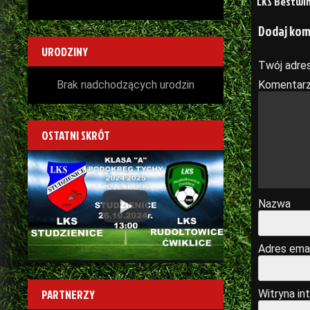
LKS Bestwin
wpisu
Dodaj ko
URODZINY
Twój adres
Brak nadchodzących urodzin
Komentar
OSTATNI SKRÓT
Play
Nazwa
Adres emai
PARTNERZY
Witryna in