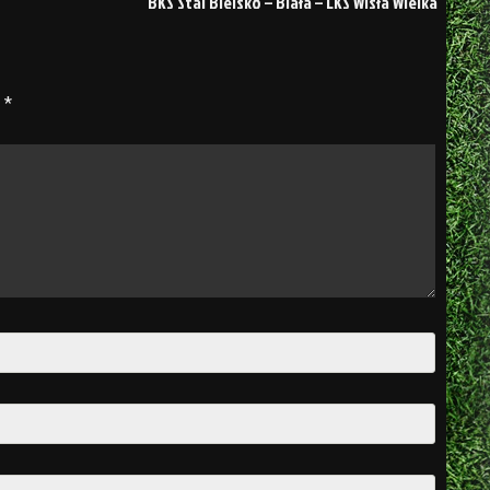
BKS Stal Bielsko – Biała – LKS Wisła Wielka
e
*