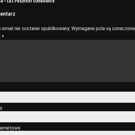
a – LKS Pasjonat Dankowice
mentarz
 email nie zostanie opublikowany.
Wymagane pola są oznaczon
z
*
l
ternetowa