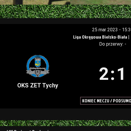
25 mar 2023
-
15:
Liga Okręgowa Bielsko-Biała
|
Do przerwy: -
2
:
1
OKS ZET Tychy
KONIEC MECZU / PODSUM
a