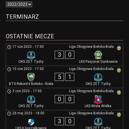
TERMINARZ
OSTATNIE MECZE
17 cze 2023
-
17:00
Liga Okręgowa Bielsko-Biała
3
0
OKS ZET Tychy
LKS Pasjonat Dankowice
10 cze 2023
-
17:00
Liga Okręgowa Bielsko-Biała
5
1
BTS Rekord II Bielsko - Biała
OKS ZET Tychy
3 cze 2023
-
17:00
Liga Okręgowa Bielsko-Biała
0
0
OKS ZET Tychy
LKS Wisła Wielka
28 maj 2023
-
18:00
Liga Okręgowa Bielsko-Biała
3
0
LKS II Goczałkowice
OKS ZET Tychy