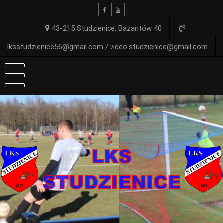
Skip
to
content
43-215 Studzienice, Bażantów 40
lksstudzienice56@gmail.com / video.studzienice@gmail.com