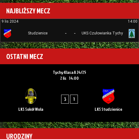
NAJBLIŻSZY MECZ
9 lis 2024
14:00
-
-
Studzienice
UKS Czułowianka Tychy
OSTATNI MECZ
Tychy Klasa A 24/25
2 lis
14:00
3
1
LKS Sokół Wola
LKS Studzienice
URODZINY