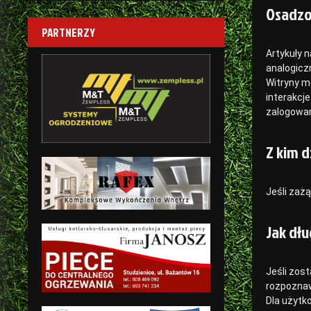
Osadzo
PARTNERZY
Artykuły n
analogicz
Witryny m
interakcj
zalogowan
Z kim d
Jeśli zaż
Jak dł
Jeśli zos
rozpoznaw
Dla użytk