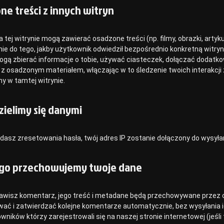
ne treści z innych witryn
a tej witrynie mogą zawierać osadzone treści (np. filmy, obrazki, artyk
nie do tego, jakby użytkownik odwiedził bezpośrednio konkretną witryn
ogą zbierać informacje o tobie, używać ciasteczek, dołączać dodatk
e z osadzonym materiałem, włączając w to śledzenie twoich interakcji
y w tamtej witrynie.
zielimy się danymi
ądasz zresetowania hasła, twój adres IP zostanie dołączony do wysył
ugo przechowujemy twoje dane
tawisz komentarz, jego treść i metadane będą przechowywane przez c
ać i zatwierdzać kolejne komentarze automatycznie, bez wysyłania i
owników którzy zarejestrowali się na naszej stronie internetowej (jeś