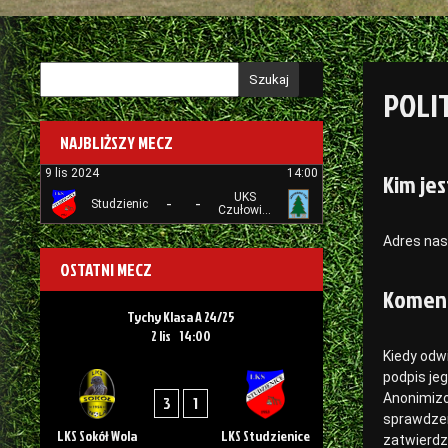
Szukaj
POLI
NAJBLIŻSZY MECZ
9 lis 2024
14:00
Kim je
UKS
-
-
Studzienice
Czułowianka
Tychy
Adres nasz
OSTATNI MECZ
Komen
Tychy Klasa A 24/25
2 lis
14:00
Kiedy odw
podpis je
Anonimizo
3
1
sprawdzen
LKS Sokół Wola
LKS Studzienice
zatwierdz