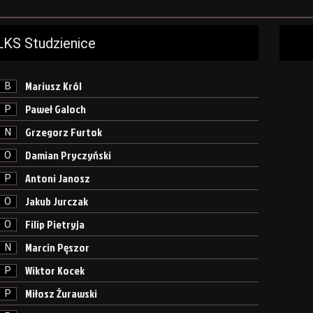
LKS Studzienice
Mariusz Król
B
Paweł Galoch
P
Grzegorz Furtok
N
Damian Pryczyński
O
Antoni Janosz
P
Jakub Jurczak
O
Filip Pietryja
O
Marcin Pęszor
N
Wiktor Kocek
P
Miłosz Żurawski
P