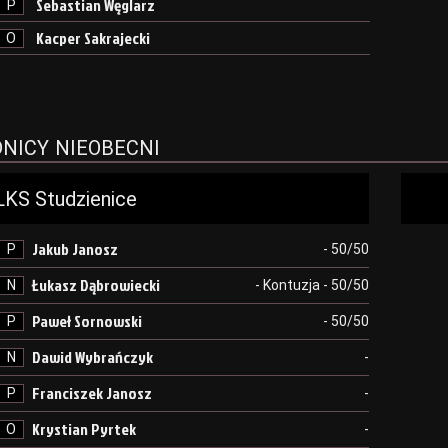
Sebastian Węglarz
P
Kacper Sakrajecki
O
NICY NIEOBECNI
LKS Studzienice
Jakub Janosz
P
- 50/50
Łukasz Dąbrowiecki
N
- Kontuzja - 50/50
Paweł Sornowski
P
- 50/50
Dawid Wybrańczyk
N
-
Franciszek Janosz
P
-
Krystian Pyrtek
O
-