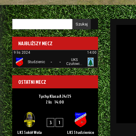
Szukaj
NAJBLIŻSZY MECZ
9 lis 2024
14:00
UKS
-
-
Studzienice
Czułowianka
Tychy
OSTATNI MECZ
Tychy Klasa A 24/25
2 lis
14:00
3
1
LKS Sokół Wola
LKS Studzienice