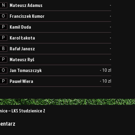
Mateusz Adamus
N
-
Franciszek Kumor
O
-
Kamil Duda
P
-
Karol Łakota
P
-
Rafał Janosz
B
-
Mateusz Ryś
P
-
Jan Tomaszczyk
O
- 10 zl
Paweł Wiera
P
- 10 zl
a
nice – LKS Studzienice 2
mentarz