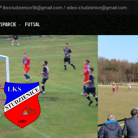
lksstudzienice56@gmail.com / video.studzienice@gmail.com
SPARCIE
FUTSAL