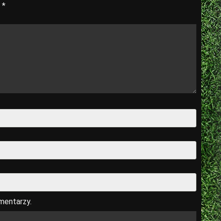
e
*
mentarzy.