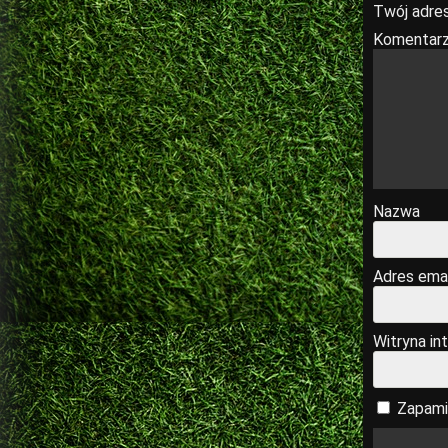
Twój adres
Komentar
Nazwa
Adres emai
Witryna in
Zapami