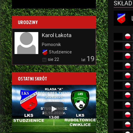
SKŁAD
URODZINY
Karol Łakota
Pomocnik
Studzienice
19
sie 22
lat
OSTATNI SKRÓT
Play