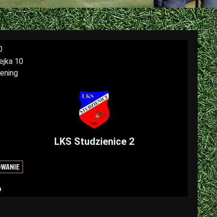
0
lejka 10
ening
LKS Studzienice 2
OWANIE
a