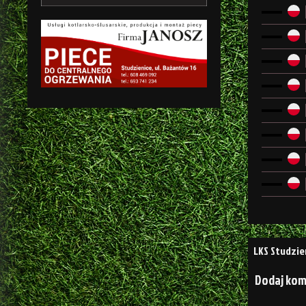
Nawigacj
LKS Studzie
wpisu
Dodaj ko