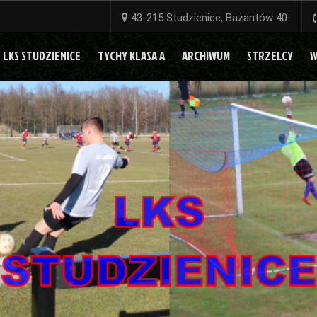
43-215 Studzienice, Bażantów 40
LKS STUDZIENICE
TYCHY KLASA A
ARCHIWUM
STRZELCY
W