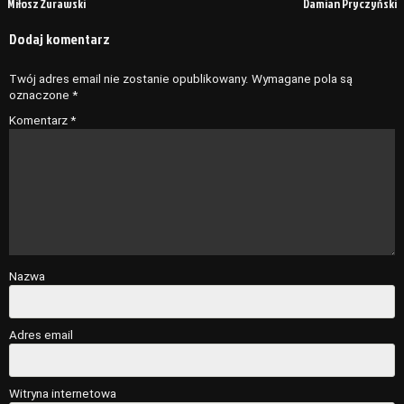
Miłosz Żurawski
Damian Pryczyński
wpisu
Dodaj komentarz
Twój adres email nie zostanie opublikowany.
Wymagane pola są
oznaczone
*
Komentarz
*
Nazwa
Adres email
Witryna internetowa