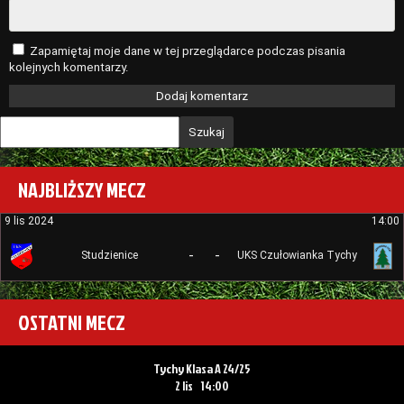
Zapamiętaj moje dane w tej przeglądarce podczas pisania
kolejnych komentarzy.
Szukaj
NAJBLIŻSZY MECZ
9 lis 2024
14:00
-
-
Studzienice
UKS Czułowianka Tychy
OSTATNI MECZ
Tychy Klasa A 24/25
2 lis
14:00