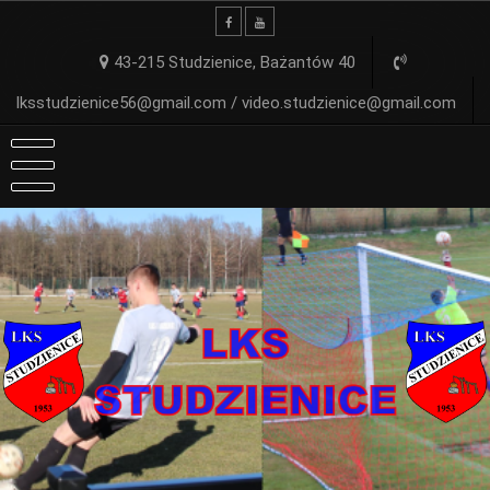
Skip
to
content
43-215 Studzienice, Bażantów 40
lksstudzienice56@gmail.com / video.studzienice@gmail.com