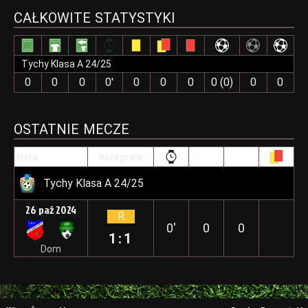
CAŁKOWITE STATYSTYKI
Tychy Klasa A 24/25
0
0
0
0′
0
0
0
0 (0)
0
0
OSTATNIE MECZE
Data
Rozegrane
Tychy Klasa A 24/25
26 paź 2024
R
0′
0
0
1:1
Dom
Nawigacja