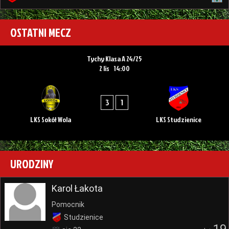
OSTATNI MECZ
Tychy Klasa A 24/25
2 lis
14:00
3
1
LKS Sokół Wola
LKS Studzienice
URODZINY
Karol Łakota
Pomocnik
Studzienice
19