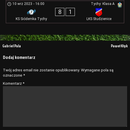
10 wrz 2023
-
16:00
Tychy: Klasa A
8
1
KS Siódemka Tychy
LKS Studzienice
Nawigacja
Gabriel Pala
Paweł Kłyk
wpisu
Dodaj komentarz
Twój adres email nie zostanie opublikowany.
Wymagane pola są
oznaczone
*
Komentarz
*