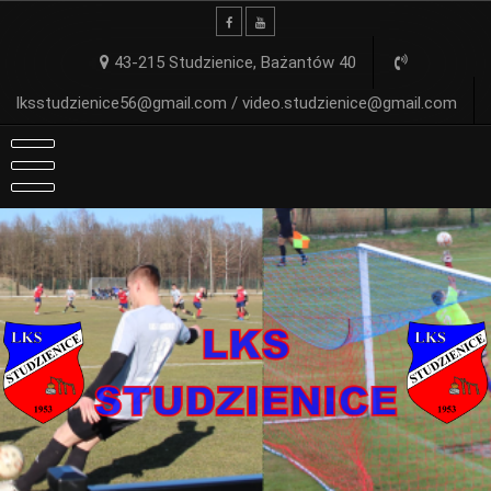
Skip
to
content
43-215 Studzienice, Bażantów 40
lksstudzienice56@gmail.com / video.studzienice@gmail.com