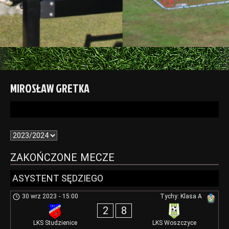
MIROSŁAW GRETKA
ZAKOŃCZONE MECZE
ASYSTENT SĘDZIEGO
30 wrz 2023
-
15:00
Tychy: Klasa A
2
8
LKS Studzienice
LKS Woszczyce