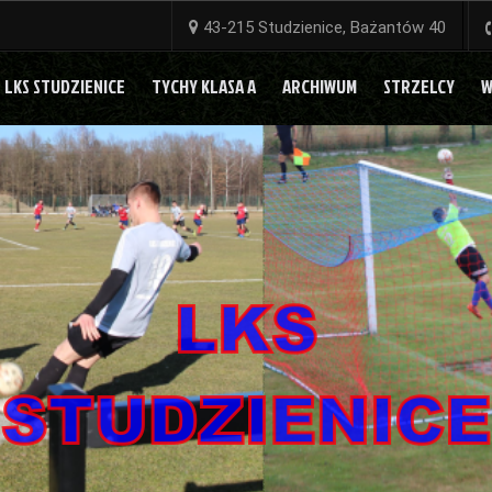
43-215 Studzienice, Bażantów 40
LKS STUDZIENICE
TYCHY KLASA A
ARCHIWUM
STRZELCY
W