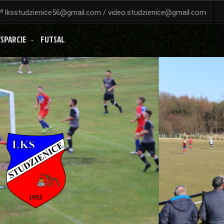
lksstudzienice56@gmail.com / video.studzienice@gmail.com
SPARCIE
FUTSAL