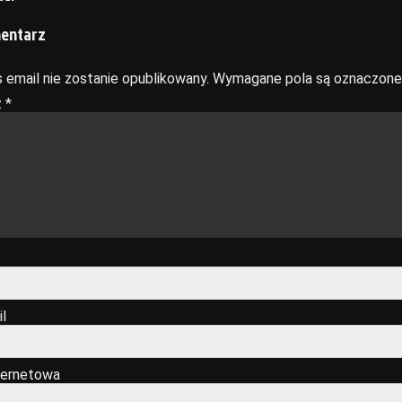
mentarz
 email nie zostanie opublikowany.
Wymagane pola są oznaczon
z
*
l
ternetowa