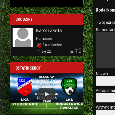
wpisu
Dodaj ko
URODZINY
Twój adres
Komentar
Karol Łakota
Pomocnik
Studzienice
19
sie 22
lat
OSTATNI SKRÓT
Nazwa
Adres emai
Play
Witryna in