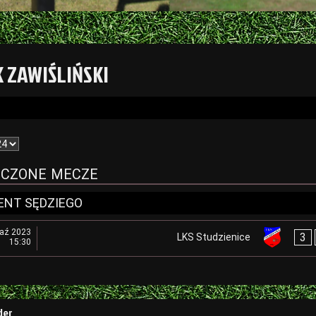
 ZAWIŚLIŃSKI
CZONE MECZE
ENT SĘDZIEGO
paź 2023
3
LKS Studzienice
15:30
a
der