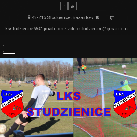
Skip
to
content
43-215 Studzienice, Bażantów 40
lksstudzienice56@gmail.com / video.studzienice@gmail.com