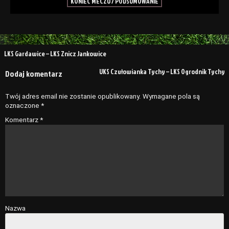
KONIEC MECZU / PODSUMOWANIE
Nawigacja
LKS Gardawice – LKS Znicz Jankowice
wpisu
UKS Czułowianka Tychy – LKS Ogrodnik Tychy
Dodaj komentarz
Twój adres email nie zostanie opublikowany.
Wymagane pola są
oznaczone
*
Komentarz
*
Nazwa