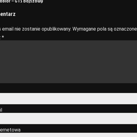
Kobiór – GTS Bojszowy
mentarz
 email nie zostanie opublikowany.
Wymagane pola są oznaczon
z
*
l
ternetowa