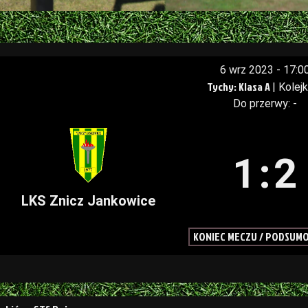
6 wrz 2023
-
17:0
Tychy: Klasa A
| Kolej
Do przerwy: -
1
:
2
LKS Znicz Jankowice
KONIEC MECZU / PODSUM
a