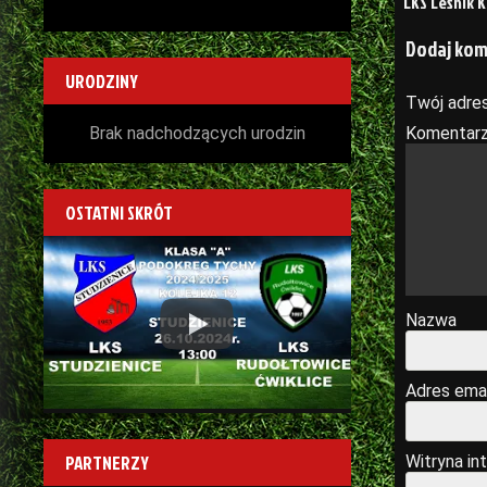
LKS Leśnik 
wpisu
Dodaj ko
URODZINY
Twój adres
Brak nadchodzących urodzin
Komentar
OSTATNI SKRÓT
Play
Nazwa
Adres emai
PARTNERZY
Witryna in