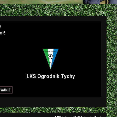
0
ka 5
LKS Ogrodnik Tychy
OWANIE