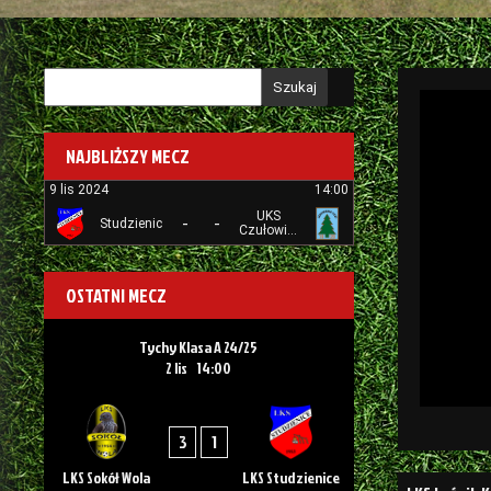
Szukaj
NAJBLIŻSZY MECZ
9 lis 2024
14:00
UKS
-
-
Studzienice
Czułowianka
Tychy
OSTATNI MECZ
Tychy Klasa A 24/25
2 lis
14:00
3
1
LKS Sokół Wola
LKS Studzienice
Nawigacj