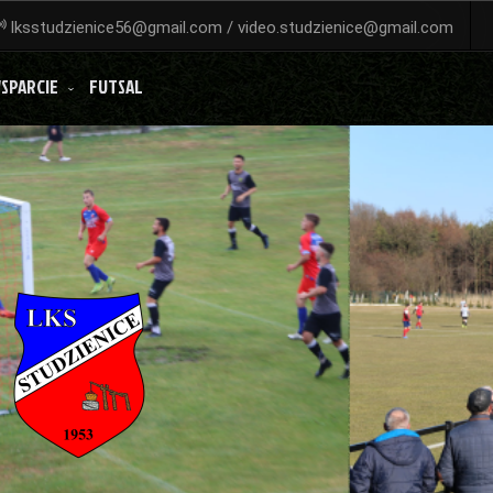
lksstudzienice56@gmail.com / video.studzienice@gmail.com
SPARCIE
FUTSAL