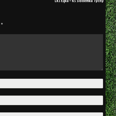
LKS Łąka – KS Siódemka Tychy
e
*