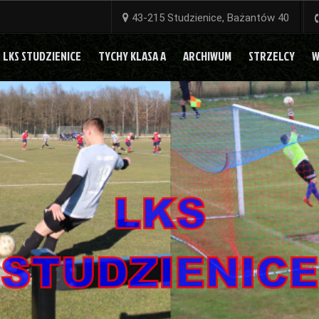
43-215 Studzienice, Bażantów 40
LKS STUDZIENICE
TYCHY KLASA A
ARCHIWUM
STRZELCY
W