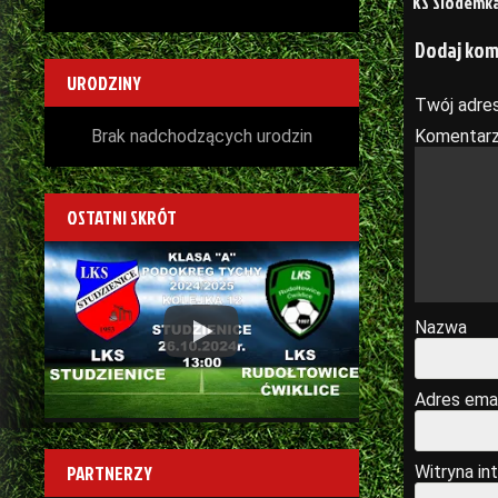
KS Siódemk
wpisu
Dodaj ko
URODZINY
Twój adres
Brak nadchodzących urodzin
Komentar
OSTATNI SKRÓT
Play
Nazwa
Adres emai
PARTNERZY
Witryna in