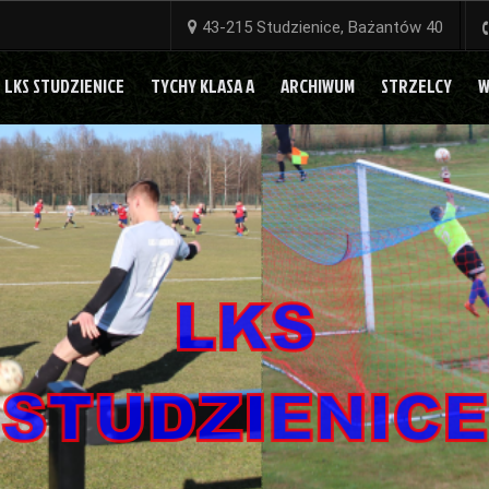
43-215 Studzienice, Bażantów 40
LKS STUDZIENICE
TYCHY KLASA A
ARCHIWUM
STRZELCY
W