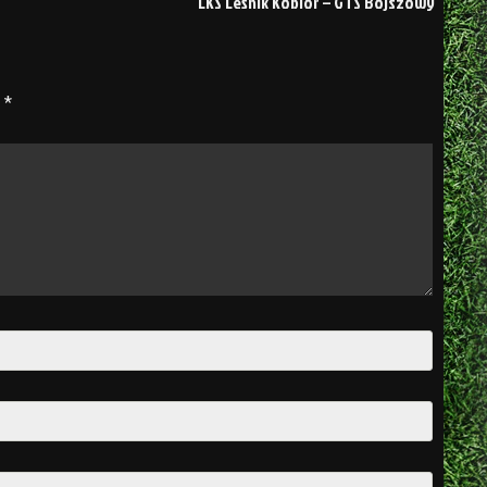
LKS Leśnik Kobiór – GTS Bojszowy
e
*