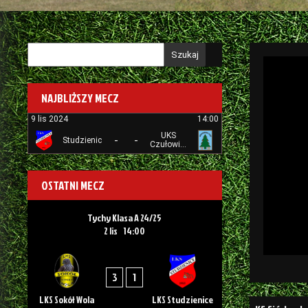
Szukaj
NAJBLIŻSZY MECZ
9 lis 2024
14:00
UKS
-
-
Studzienice
Czułowianka
Tychy
OSTATNI MECZ
Tychy Klasa A 24/25
2 lis
14:00
3
1
LKS Sokół Wola
LKS Studzienice
Nawigacj