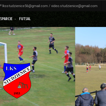
lksstudzienice56@gmail.com / video.studzienice@gmail.com
SPARCIE
FUTSAL