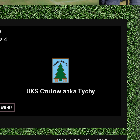
0
ka 4
UKS Czułowianka Tychy
OWANIE