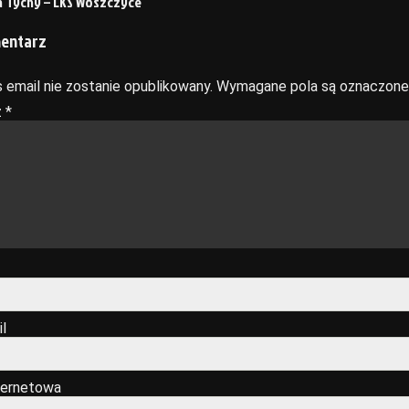
a Tychy – LKS Woszczyce
mentarz
 email nie zostanie opublikowany.
Wymagane pola są oznaczon
z
*
l
ternetowa