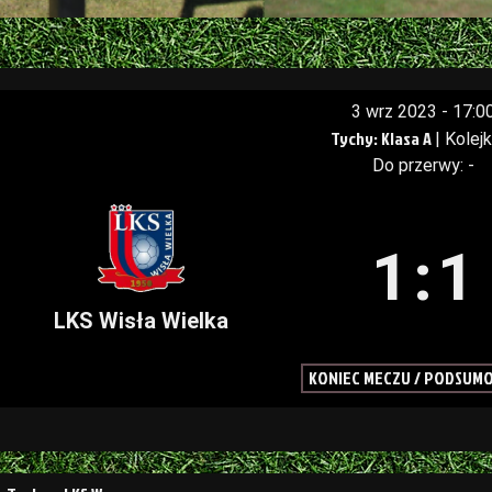
3 wrz 2023
-
17:0
Tychy: Klasa A
| Kolej
Do przerwy: -
1
:
1
LKS Wisła Wielka
KONIEC MECZU / PODSUM
a