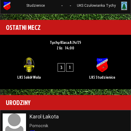
-
-
Studzienice
UKS Czułowianka Tychy
OSTATNI MECZ
Tychy Klasa A 24/25
2 lis
14:00
3
1
LKS Sokół Wola
LKS Studzienice
URODZINY
Karol Łakota
Pomocnik