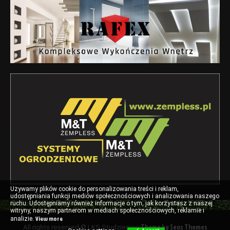
Używamy plików cookie do personalizowania treści i reklam,
udostępniania funkcji mediów społecznościowych i analizowania naszego
ruchu.
Udostępniamy również informacje o tym, jak korzystasz z naszej
witryny, naszym partnerom w mediach społecznościowych, reklamie i
View more
analizie.
Theme by Seos Themes
All rights reserved © LKS Studzienice