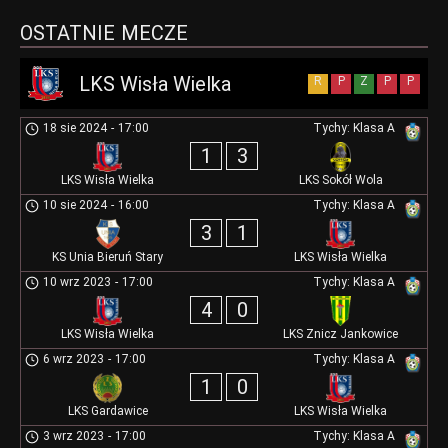
OSTATNIE MECZE
LKS Wisła Wielka
R
P
Z
P
P
18 sie 2024
-
17:00
Tychy: Klasa A
1
3
LKS Wisła Wielka
LKS Sokół Wola
10 sie 2024
-
16:00
Tychy: Klasa A
3
1
KS Unia Bieruń Stary
LKS Wisła Wielka
10 wrz 2023
-
17:00
Tychy: Klasa A
4
0
LKS Wisła Wielka
LKS Znicz Jankowice
6 wrz 2023
-
17:00
Tychy: Klasa A
1
0
LKS Gardawice
LKS Wisła Wielka
3 wrz 2023
-
17:00
Tychy: Klasa A