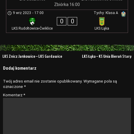
Zbiórka 16:00
9 wrz 2023
-
17:00
Tychy: Klasa A
0
0
LKS Rudołtowice-Ćwiklice
LKS Łąka
Nawigacja
LKS Znicz Jankowice – LKS Gardawice
LKS Łąka – KS Unia Bieruń Stary
wpisu
Dodaj komentarz
Twój adres email nie zostanie opublikowany.
Wymagane pola są
oznaczone
*
Komentarz
*