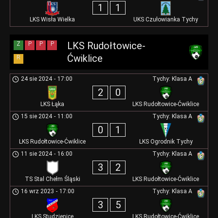
1
1
LKS Wisła Wielka
UKS Czułowianka Tychy
LKS Rudołtowice-
Z
P
P
P
Ćwiklice
R
24 sie 2024
-
17:00
Tychy: Klasa A
2
0
LKS Łąka
LKS Rudołtowice-Ćwiklice
15 sie 2024
-
11:00
Tychy: Klasa A
0
1
LKS Rudołtowice-Ćwiklice
LKS Ogrodnik Tychy
11 sie 2024
-
16:00
Tychy: Klasa A
3
2
TS Stal Chełm Śląski
LKS Rudołtowice-Ćwiklice
16 wrz 2023
-
17:00
Tychy: Klasa A
3
5
LKS Studzienice
LKS Rudołtowice-Ćwiklice