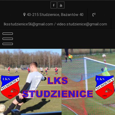
Skip
to
content
43-215 Studzienice, Bażantów 40
lksstudzienice56@gmail.com / video.studzienice@gmail.com