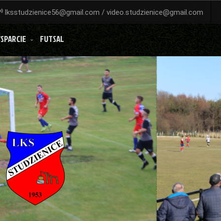
lksstudzienice56@gmail.com / video.studzienice@gmail.com
SPARCIE
FUTSAL