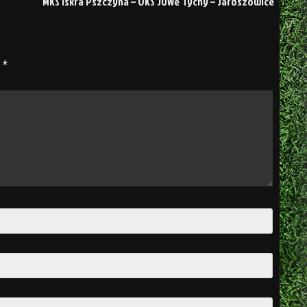
MKS Iskra Pszczyna – OKS JUWe Tychy – Jaroszowice
e
*