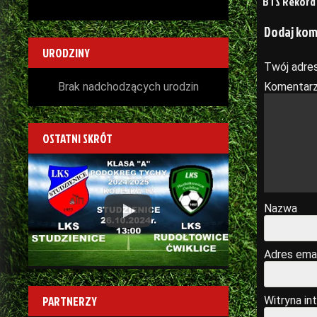
BTS Rekord 
wpisu
Dodaj ko
URODZINY
Twój adres
Brak nadchodzących urodzin
Komentar
OSTATNI SKRÓT
Play
Nazwa
Adres emai
PARTNERZY
Witryna in