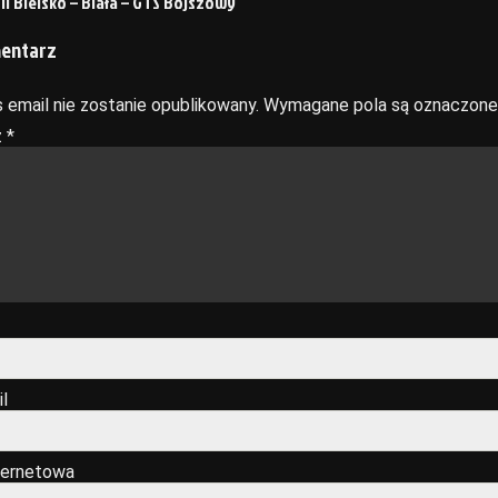
II Bielsko – Biała – GTS Bojszowy
mentarz
 email nie zostanie opublikowany.
Wymagane pola są oznaczon
z
*
l
ternetowa