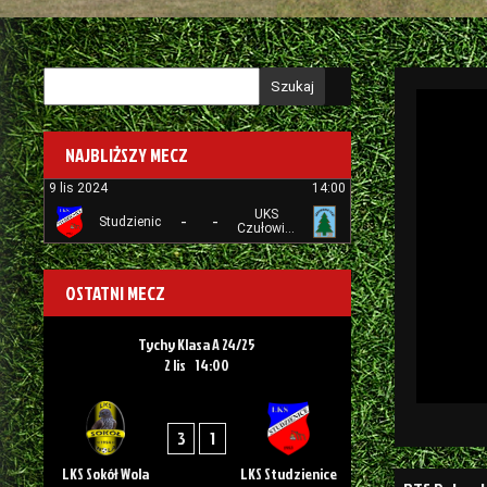
Szukaj
NAJBLIŻSZY MECZ
9 lis 2024
14:00
UKS
-
-
Studzienice
Czułowianka
Tychy
OSTATNI MECZ
Tychy Klasa A 24/25
2 lis
14:00
3
1
LKS Sokół Wola
LKS Studzienice
Nawigacj