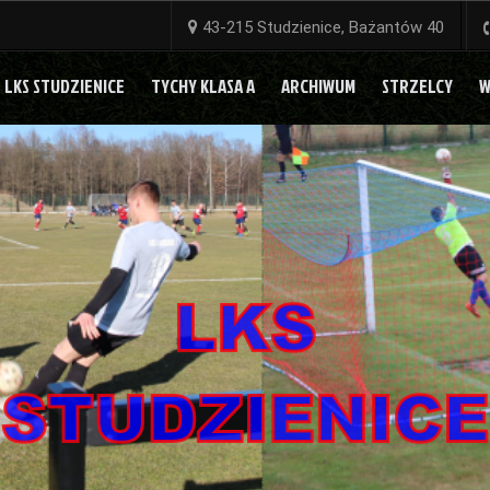
43-215 Studzienice, Bażantów 40
LKS STUDZIENICE
TYCHY KLASA A
ARCHIWUM
STRZELCY
W