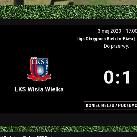
3 maj 2023
-
17:0
Liga Okręgowa Bielsko-Biała
|
Do przerwy: -
0
:
1
LKS Wisła Wielka
KONIEC MECZU / PODSUM
a