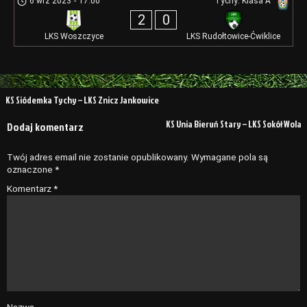
6 wrz 2023
-
17:00
Tychy: Klasa A
2
0
LKS Woszczyce
LKS Rudołtowice-Ćwiklice
Nawigacja
KS Siódemka Tychy – LKS Znicz Jankowice
wpisu
KS Unia Bieruń Stary – LKS Sokół Wola
Dodaj komentarz
Twój adres email nie zostanie opublikowany.
Wymagane pola są
oznaczone
*
Komentarz
*