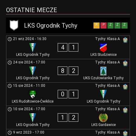
OSTATNIE MECZE
LKS Ogrodnik Tychy
R
P
Z
Z
Z
21 wrz 2024
-
16:30
Tychy: Klasa A
4
1
LKS Ogrodnik Tychy
LKS Studzienice
24 sie 2024
-
17:00
Tychy: Klasa A
8
2
LKS Ogrodnik Tychy
UKS Czułowianka Tychy
15 sie 2024
-
11:00
Tychy: Klasa A
0
1
LKS Rudołtowice-Ćwiklice
LKS Ogrodnik Tychy
10 sie 2024
-
17:00
Tychy: Klasa A
1
2
LKS Ogrodnik Tychy
LKS Gardawice
9 wrz 2023
-
17:00
Tychy: Klasa A