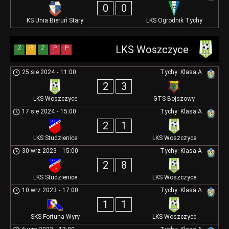
0
0
KS Unia Bieruń Stary
LKS Ogrodnik Tychy
LKS Woszczyce
Z
R
Z
P
P
25 sie 2024
-
11:00
Tychy: Klasa A
2
3
LKS Woszczyce
GTS Bojszowy
17 sie 2024
-
15:00
Tychy: Klasa A
2
1
LKS Studzienice
LKS Woszczyce
30 wrz 2023
-
15:00
Tychy: Klasa A
2
8
LKS Studzienice
LKS Woszczyce
10 wrz 2023
-
17:00
Tychy: Klasa A
1
1
SKS Fortuna Wyry
LKS Woszczyce