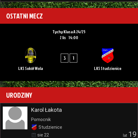
OSTATNI MECZ
Tychy Klasa A 24/25
2 lis
14:00
3
1
LKS Sokół Wola
LKS Studzienice
URODZINY
Karol Łakota
Pomocnik
Studzienice
19
sie 22
lat