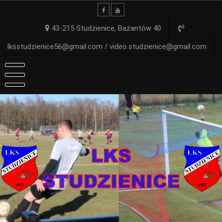
Skip
to
content
43-215 Studzienice, Bażantów 40
lksstudzienice56@gmail.com / video.studzienice@gmail.com