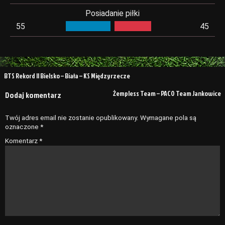
Posiadanie piłki
55
45
Nawigacja
BTS Rekord II Bielsko – Biała – KS Międzyrzecze
wpisu
Żempless Team – PACO Team Jankowice
Dodaj komentarz
Twój adres email nie zostanie opublikowany.
Wymagane pola są
oznaczone
*
Komentarz
*