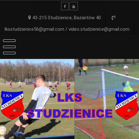
Skip
to
content
43-215 Studzienice, Bażantów 40
lksstudzienice56@gmail.com / video.studzienice@gmail.com