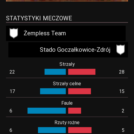
STATYSTYKI MECZOWE
Żempless Team
Stado Goczałkowice-Zdrój
Strzały
22
28
Strzały celne
17
15
Faule
6
2
Rzuty rożne
6
5