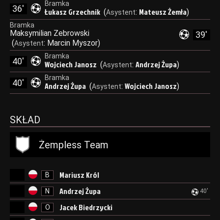
Bramka
36'
Łukasz Grzechnik
Mateusz Żemła
(
:
)
Asystent
Bramka
Maksymilian Zebrowski
39'
(
:
Marcin Myszor
)
Asystent
Bramka
40'
Wojciech Janosz
Andrzej Żupa
(
:
)
Asystent
Bramka
40'
Andrzej Żupa
Wojciech Janosz
(
:
)
Asystent
SKŁAD
Żempless Team
Mariusz Król
B
Andrzej Żupa
N
40'
Jacek Biedrzycki
O