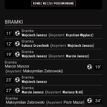
KONIEC MECZU / PODSUMOWANIE
BRAMKI
Bramka
11'
Wojciech Janosz
Krystian Węglarz
(
:
)
Asystent
Bramka
12'
Łukasz Grzechnik
Wojciech Janosz
(
:
)
Asystent
Bramka
19'
Wojciech Janosz
Marcin Janosz
(
:
)
Asystent
Bramka
Marcin Myszor
19'
(
:
Maksymilian Zebrowski
)
Asystent
Bramka
23'
Wojciech Janosz
Bramka
27'
Marcin Janosz
Mariusz Król
(
:
)
Asystent
Bramka
34'
Maksymilian Zebrowski
(
:
Piotr Mazur
)
Asystent