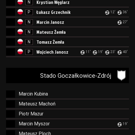
Krystian Węglarz
N
Łukasz Grzechnik
P
12'
36'
Marcin Janosz
N
27'
Mateusz Żemła
N
Tomasz Żemła
N
Wojciech Janosz
P
11'
19'
23'
40'
Stado Goczałkowice-Zdrój
Marcin Kubina
Mateusz Machoń
Piotr Mazur
Marcin Myszor
19'
Mateusz Ploch