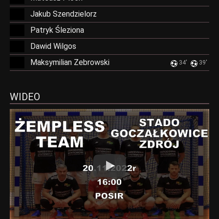
Jakub Szendzielorz
Patryk Śleziona
Dawid Wilgos
Maksymilian Zebrowski
34'
39'
WIDEO
Play