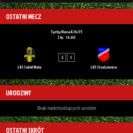
OSTATNI MECZ
Tychy Klasa A 24/25
2 lis
14:00
3
1
LKS Sokół Wola
LKS Studzienice
URODZINY
Brak nadchodzących urodzin
OSTATNI SKRÓT