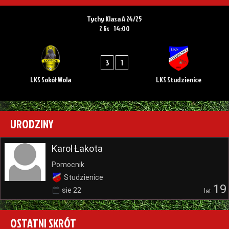
Tychy Klasa A 24/25
2 lis
14:00
3
1
LKS Sokół Wola
LKS Studzienice
URODZINY
Karol Łakota
Pomocnik
Studzienice
19
sie 22
lat
OSTATNI SKRÓT