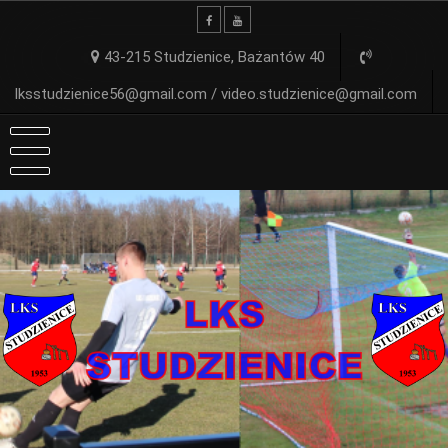
Skip
to
content
43-215 Studzienice, Bażantów 40
lksstudzienice56@gmail.com / video.studzienice@gmail.com