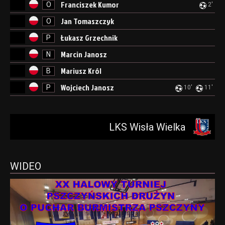
Franciszek Kumor
O
2'
Jan Tomaszczyk
O
Łukasz Grzechnik
P
Marcin Janosz
N
Mariusz Król
B
Wojciech Janosz
P
10'
11'
LKS Wisła Wielka
WIDEO