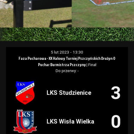
5 lut 2023
-
13:30
Faza Pucharowa - XX Halowy Turniej Pszczyńskich Drużyn O
Puchar Burmistrza Pszczyny
| Finał
Do przerwy: -
3
LKS Studzienice
0
LKS Wisła Wielka